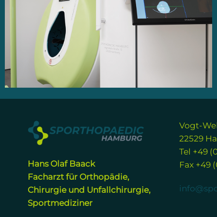
Vogt-Wel
22529 H
Tel +49 (
Hans Olaf Baack
Fax +49 (
Facharzt für Orthopädie,
info@sp
Chirurgie und Unfallchirurgie,
Sportmediziner