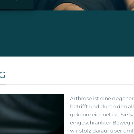
G
Arthrose ist eine degener
betrifft und durch den a
gekennzeichnet ist. Sie 
eingeschränkter Beweglich
wir stolz darauf über um