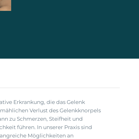
ative Erkrankung, die das Gelenk
llmählichen Verlust des Gelenkknorpels
kann zu Schmerzen, Steifheit und
keit führen. In unserer Praxis sind
fangreiche Möglichkeiten an