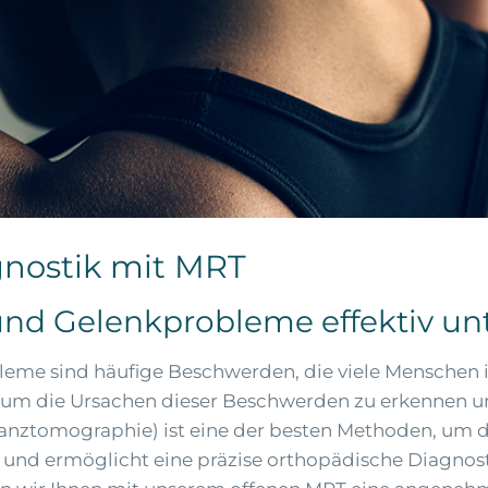
nostik mit MRT
nd Gelenkprobleme effektiv un
e sind häufige Beschwerden, die viele Menschen im
 um die Ursachen dieser Beschwerden zu erkennen un
nztomographie) ist eine der besten Methoden, um de
 und ermöglicht eine präzise orthopädische Diagnos