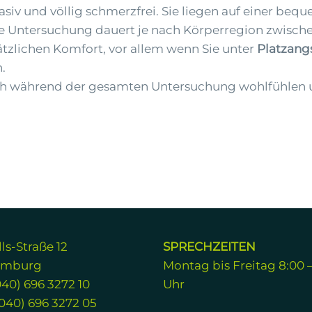
siv und völlig schmerzfrei. Sie liegen auf einer beq
ie Untersuchung dauert je nach Körperregion zwisch
ätzlichen Komfort, vor allem wenn Sie unter
Platzang
.
ich während der gesamten Untersuchung wohlfühlen u
ls-Straße 12
SPRECHZEITEN
amburg
Montag bis Freitag 8:00 –
040) 696 3272 10
Uhr
040) 696 3272 05