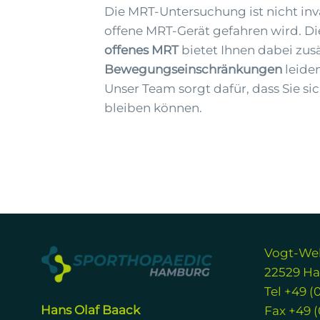
Die MRT-Untersuchung ist nicht inva
offene MRT-Gerät gefahren wird. D
offenes MRT
bietet Ihnen dabei zus
Bewegungseinschränkungen
leiden
Unser Team sorgt dafür, dass Sie s
bleiben können.
Vogt-Wel
22529 H
Tel +49 (
Hans Olaf Baack
Fax +49 (