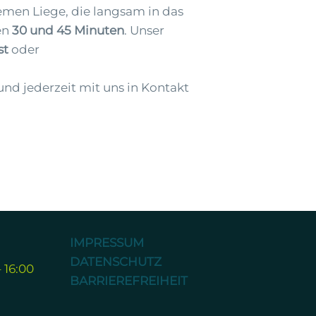
uemen Liege, die langsam in das
en
30 und 45 Minuten
. Unser
st
oder
nd jederzeit mit uns in Kontakt
IMPRESSUM
DATENSCHUTZ
 16:00
BARRIEREFREIHEIT