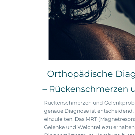
Orthopädische Diag
– Rückenschmerzen u
Rückenschmerzen und Gelenkproblem
genaue Diagnose ist entscheidend,
einzuleiten. Das MRT (Magnetresona
Gelenke und Weichteile zu erhalten