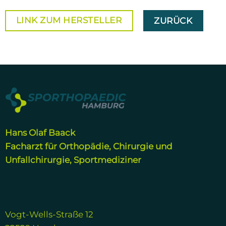
LINK ZUM HERSTELLER
ZURÜCK
Hans Olaf Baack
Facharzt für Orthopädie, Chirurgie und
Unfallchirurgie, Sportmediziner
Vogt-Wells-Straße 12