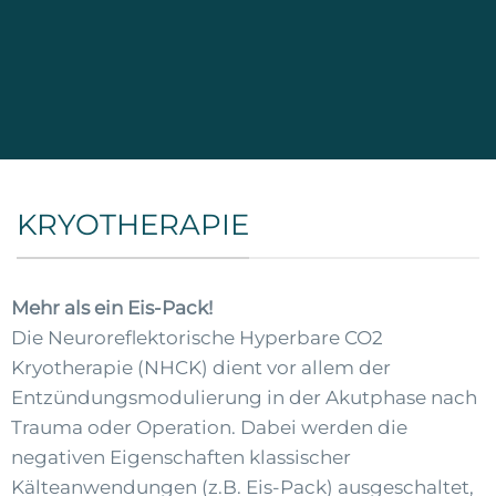
KRYOTHERAPIE
Mehr als ein Eis-Pack!
Die Neuroreflektorische Hyperbare CO2
Kryotherapie (NHCK) dient vor allem der
Entzündungsmodulierung in der Akutphase nach
Trauma oder Operation. Dabei werden die
negativen Eigenschaften klassischer
Kälteanwendungen (z.B. Eis-Pack) ausgeschaltet,